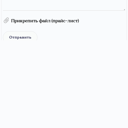
Прикрепить файл (прайс-лист)
Отправить
ЧЗВ
Условия Использования
Политика Конфиденциальности
Политика Доставки
Возврат и Возмещение
Связаться с Нами